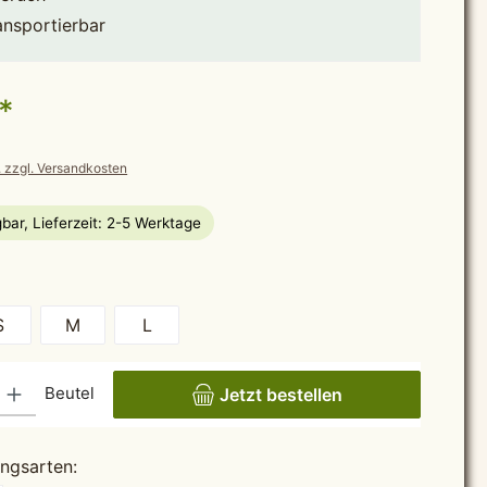
ansportierbar
*
. zzgl. Versandkosten
bar, Lieferzeit: 2-5 Werktage
hlen
S
M
L
ib den gewünschten Wert ein oder benutze die Schaltflächen um die Anzahl zu erhö
Beutel
Jetzt bestellen
ngsarten: