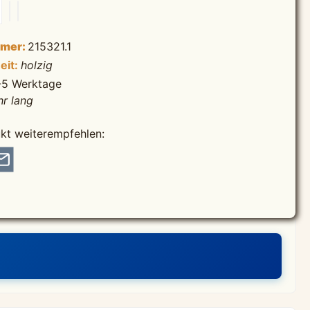
mmer:
215321.1
eit:
holzig
-5 Werktage
hr lang
kt weiterempfehlen: