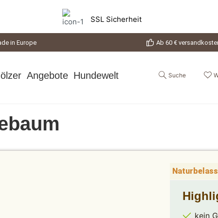
SSL Sicherheit
de in Europe
Ab 60 € versandkosten
ölzer
Angebote
Hundewelt
Suche
W
eebaum
Naturbelass
Highl
kein 