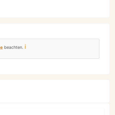
ℹ️
se
beachten.