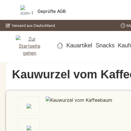
springen
Zur Hauptnavigation springen
Geprüfte AGB
Versand aus Deutschland
Ma
Kauartikel
Snacks
Kauh
Kauwurzel vom Kaff
Bildergalerie überspringen