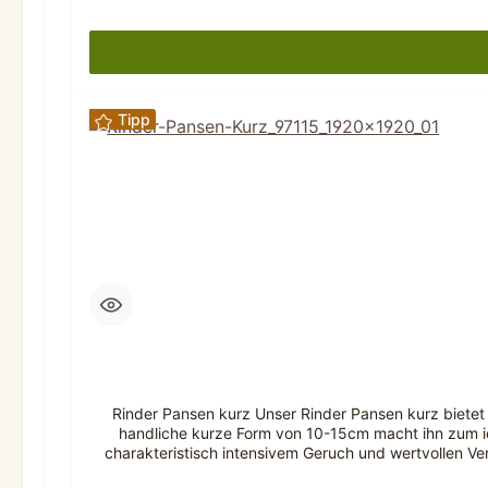
Konsistenz ermöglichen eine kontrollierte Belohnung 
Konservierungsstoffe oder künstliche ZusätzeKurzer
Belohnungssnack: Gut für TrainingBeschreibung: Länge
Snack Zusammensetzung: Hühner-Fleisch 36%We
Bestandteile: Rohprotein 28%Rohfett 14,7%Rohasch
Fleisch-Brocken machen sie zur idealen Belohnung für
Tipp
stellt ein Einzelfuttermittel für Hunde dar. Bitte 
Rinder Pansen kurz Unser Rinder Pansen kurz bietet 
handliche kurze Form von 10-15cm macht ihn zum id
charakteristisch intensivem Geruch und wertvollen V
behält seine charakteristische Struktur des Wiederkäue