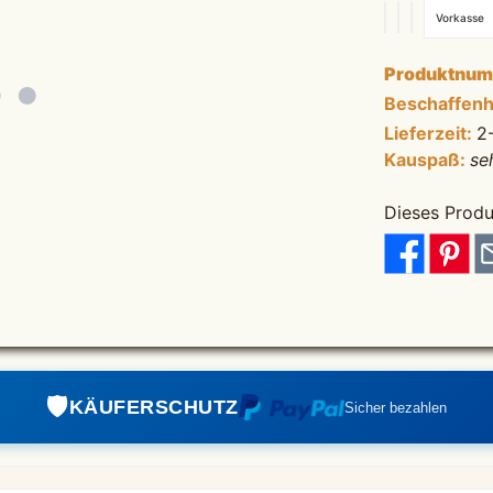
Vorkasse
Produktnu
Beschaffenh
Lieferzeit:
2
Kauspaß:
se
Dieses Produ
🛡️️
KÄUFERSCHUTZ
Sicher bezahlen