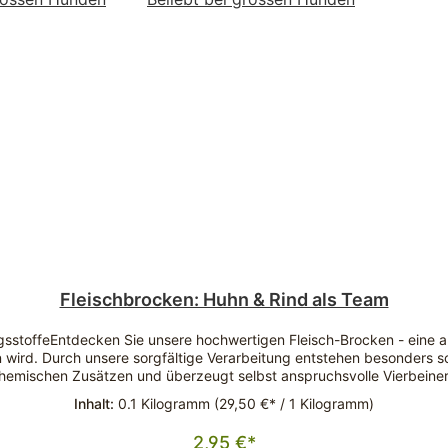
Fleischbrocken: Huhn & Rind als Team
ngsstoffeEntdecken Sie unsere hochwertigen Fleisch-Brocken - eine
ird. Durch unsere sorgfältige Verarbeitung entstehen besonders sch
 chemischen Zusätzen und überzeugt selbst anspruchsvolle Vierbeiner
eisch-Brocken zu einer idealen Trainingsbelohnung im Alltag. Der 
Inhalt:
0.1 Kilogramm
(29,50 €* / 1 Kilogramm)
esonders bei längeren Trainingseinheiten oder Spaziergängen sind 
ge Verarbeitung ausgewählter Fleischsorten und die Ergänzung mit h
2,95 €*
eren lässt. Durch die schonende Herstellung bleiben wichtige Nährsto