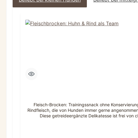
Produktgalerie überspringen
Fleisch-Brocken: Trainingssnack ohne Konservieru
Rindfleisch, die von Hunden immer gerne angenommen w
Diese getreideergänzte Delikatesse ist frei von
hochwertigem Hühner- und Rindfleisch macht unsere Fl
Getreide sorgen für eine ausgewogene Energiezufuhr. B
Verträglichkeit der perfekte Begleiter.Die sorgfälti
einem ausgewogenen Snack, der sich leicht portioni