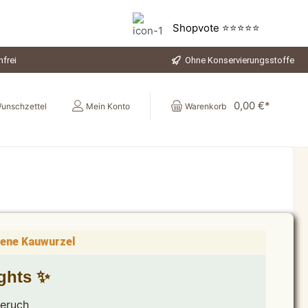
Shopvote ⭐⭐⭐⭐⭐
frei
Ohne Konservierungsstoffe
0,00 €*
unschzettel
Mein Konto
Warenkorb
ene Kauwurzel
ights ✨
Geruch