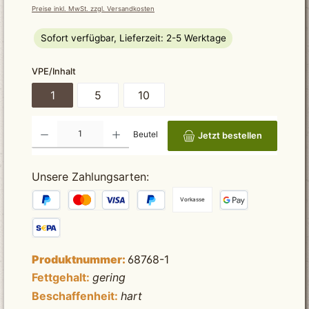
Preise inkl. MwSt. zzgl. Versandkosten
Sofort verfügbar, Lieferzeit: 2-5 Werktage
auswählen
VPE/Inhalt
1
5
10
Produkt Anzahl: Gib den gewünschten Wert ein oder benutze die Schaltflächen um die Anzah
Beutel
Jetzt bestellen
Unsere Zahlungsarten:
Vorkasse
Produktnummer:
68768-1
Fettgehalt:
gering
Beschaffenheit:
hart