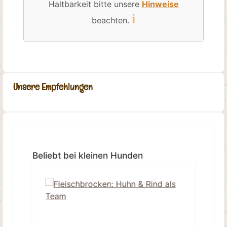
Haltbarkeit bitte unsere
Hinweise
ℹ️
beachten.
Unsere Empfehlungen
Produktgalerie überspringen
Beliebt bei kleinen Hunden
Ti