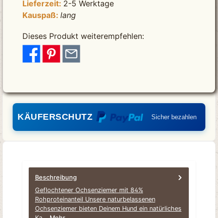
Lieferzeit:
2-5 Werktage
Kauspaß:
lang
Dieses Produkt weiterempfehlen:
KÄUFERSCHUTZ
Sicher bezahlen
Beschreibung
Geflochtener Ochsenziemer mit 84%
Rohproteinanteil Unsere naturbelassenen
Ochsenziemer bieten Deinem Hund ein natürliches
Ka…
Mehr