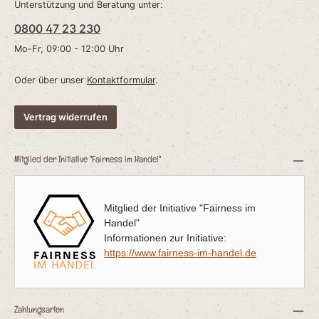
Unterstützung und Beratung unter:
sowie Interieur und Kleidung zu geben.. Bitte
g
beachten: Da es sich um Naturkauartikel
0800 47 23 230
handelt können Form, Farbe, Größe und
Gewicht sich unterscheiden. Teilweise
können sie auch außerhalb der angegebenen
Mo-Fr, 09:00 - 12:00 Uhr
Beschreibung liegen.
Oder über unser
Kontaktformular
.
Vertrag widerrufen
Mitglied der Initiative "Fairness im Handel"
Mitglied der Initiative "Fairness im
Handel"
Informationen zur Initiative:
https://www.fairness-im-handel.de
Zahlungsarten