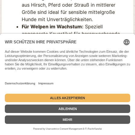
aus Hirsch, Pferd oder Strauß in mittlerer
Größe sind ideal für sensible mittelgroße
Hunde mit Unverträglichkeiten.
Für Welpen im Wachstum:
Speziell
angepasste Kauartikel für heranwachsende
mittelgroße Rassen – nicht zu hart, aber
groß genug für die Entwicklungsphase.
Premium-Qualität von dogisfaction:
Maßgeschneidert für mittelgroße Hunde
Wir setzen bei unseren Kauartikeln auf höchste
Qualität, Naturbelassenheit und schonende
Verarbeitung.
100% naturbelassen ohne künstliche
Zusätze
Schonend getrocknet und verarbeitet für
SEHR GUT
(4.89 / 5)
aus
15
Bewertungen bei: google.com, shopvote.de ⓘ
optimalen Geschmack
Informationen zur Echtheit der Bewertungen