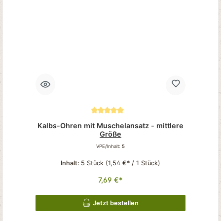
Durchschnittliche Bewertung von 5 von 5 Sternen
Kalbs-Ohren mit Muschelansatz - mittlere
Größe
VPE/Inhalt:
5
Inhalt:
5 Stück
(1,54 €* / 1 Stück)
7,69 €*
Jetzt bestellen