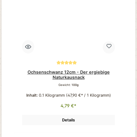
Durchschnittliche Bewertung von 5 von 5 Sternen
Ochsenschwanz 12cm - Der ergiebige
Naturkausnack
Gewicht:
100g
Inhalt:
0.1 Kilogramm
(47,90 €* / 1 Kilogramm)
4,79 €*
Details