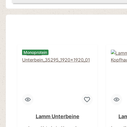
Monoprotein
Lamm Unterbeine
Lam