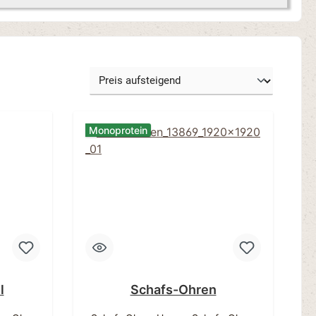
Monoprotein
l
Schafs-Ohren