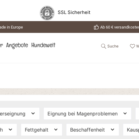
SSL Sicherheit
de in Europe
Ab 60 € versandkosten
Suche
W
er
Angebote
Hundewelt
terseignung
Eignung bei Magenproblemen
ch
Fettgehalt
Beschaffenheit
Kau