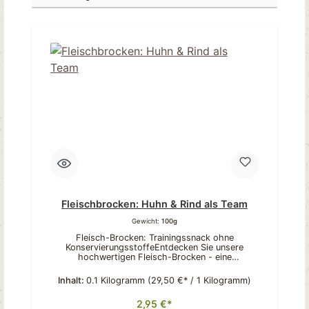
Fleischbrocken: Huhn & Rind als Team
Gewicht:
100g
Fleisch-Brocken: Trainingssnack ohne
KonservierungsstoffeEntdecken Sie unsere
hochwertigen Fleisch-Brocken - eine
ausgewogene Kombination aus saftigem Hühner-
und Rindfleisch, die von Hunden immer gerne
Inhalt:
0.1 Kilogramm
(29,50 €* / 1 Kilogramm)
angenommen wird. Durch unsere sorgfältige
Verarbeitung entstehen besonders schmackhafte
2,95 €*
und handliche Leckerlis in bester Qualität. Diese