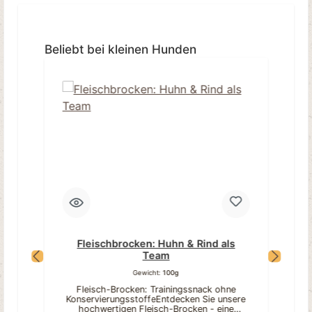
Produktgalerie überspringen
Beliebt bei kleinen Hunden
Ti
Fleischbrocken: Huhn & Rind als
Team
Gewicht:
100g
Fleisch-Brocken: Trainingssnack ohne
KonservierungsstoffeEntdecken Sie unsere
hochwertigen Fleisch-Brocken - eine