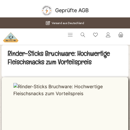
alt springen
SSL Sicherheit
Versand aus Deutschland
Rinder-Sticks Bruchware: Hochwertige
Fleischsnacks zum Vorteilspreis
Bildergalerie überspringen