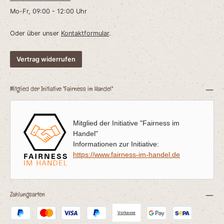
Mo-Fr, 09:00 - 12:00 Uhr
Oder über unser
Kontaktformular
.
H
Vertrag widerrufen
t
d
ie
nd
Mitglied der Initiative "Fairness im Handel"
n
Mitglied der Initiative "Fairness im
:
Handel"
Informationen zur Initiative:
e
https://www.fairness-im-handel.de
Zahlungsarten
Vorkasse