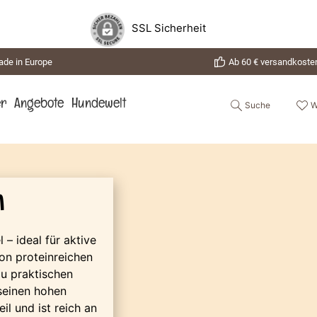
SSL Sicherheit
de in Europe
Ab 60 € versandkosten
Suche
W
er
Angebote
Hundewelt
n
– ideal für aktive
on proteinreichen
zu praktischen
 seinen hohen
il und ist reich an