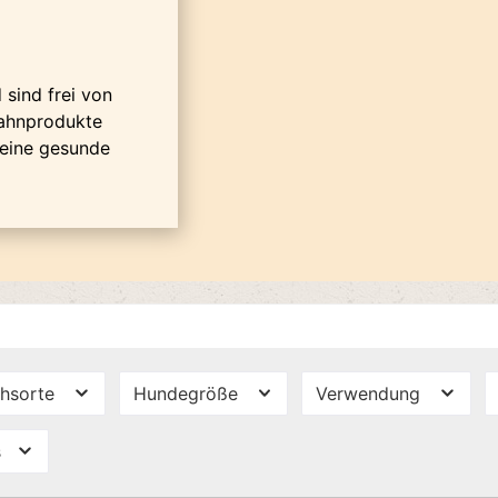
sind frei von
hahnprodukte
 eine gesunde
chsorte
Hundegröße
Verwendung
s