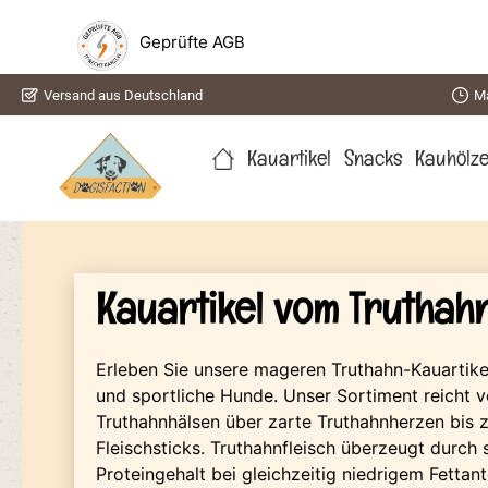
springen
Zur Hauptnavigation springen
Geprüfte AGB
Versand aus Deutschland
Ma
Kauartikel
Snacks
Kauhölz
Kauartikel vom Truthah
Erleben Sie unsere mageren Truthahn-Kauartikel 
und sportliche Hunde. Unser Sortiment reicht v
Truthahnhälsen über zarte Truthahnherzen bis 
Fleischsticks. Truthahnfleisch überzeugt durch
Proteingehalt bei gleichzeitig niedrigem Fettante