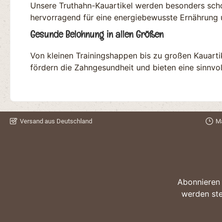
Analytische Bestandteile Rohprotein
Unsere Truthahn-Kauartikel werden besonders schon
51,3%Rohfett 28%Rohasche
hervorragend für eine energiebewusste Ernährung 
3,1%Feuchtigkeit 9,0% Dieses Produkt
stellt ein Einzelfuttermittel für Hunde
Gesunde Belohnung in allen Größen
dar.Bitte beachten: Da es sich um
Naturkauartikel handelt können Form,
Von kleinen Trainingshappen bis zu großen Kauarti
Farbe, Größe und Gewicht sich
unterscheiden. Teilweise können sie
fördern die Zahngesundheit und bieten eine sinnvol
auch außerhalb der angegebenen
Beschreibung liegen.
Versand aus Deutschland
Ma
Abonnieren 
werden ste