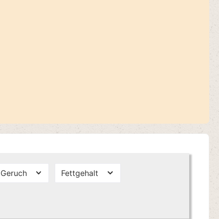
Geruch
Fettgehalt