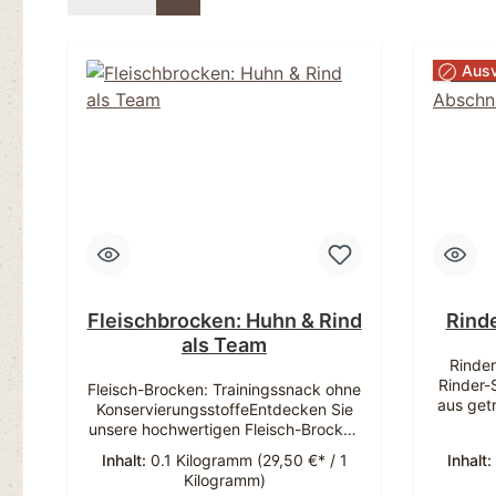
Ausv
Fleischbrocken: Huhn & Rind
Rind
als Team
Rinde
Rinder-
Fleisch-Brocken: Trainingssnack ohne
aus get
KonservierungsstoffeEntdecken Sie
und biet
unsere hochwertigen Fleisch-Brocken
73% Roh
- eine ausgewogene Kombination aus
Inhalt:
0.1 Kilogramm
(29,50 €* / 1
Inhalt:
Die Schl
saftigem Hühner- und Rindfleisch, die
Kilogramm)
Dörrflei
von Hunden immer gerne