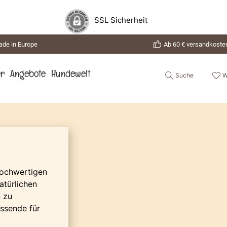
SSL Sicherheit
de in Europe
Ab 60 € versandkosten
Suche
W
er
Angebote
Hundewelt
hochwertigen
atürlichen
 zu
assende für