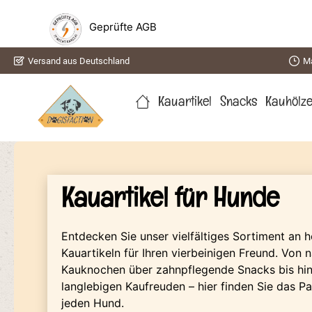
springen
Zur Hauptnavigation springen
Geprüfte AGB
Versand aus Deutschland
Ma
Kauartikel
Snacks
Kauhölz
Kauartikel für Hunde
Entdecken Sie unser vielfältiges Sortiment an 
Kauartikeln für Ihren vierbeinigen Freund. Von n
Kauknochen über zahnpflegende Snacks bis hin
langlebigen Kaufreuden – hier finden Sie das P
jeden Hund.