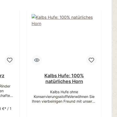
rz
Kalbs Hufe: 100%
natürliches Horn
Rinder
en
Kalbs Hufe ohne
khaften
KonservierungsstoffeVerwöhnen Sie
ößen mit
Ihren vierbeinigen Freund mit unseren
Premium Kalbs-Hufen! Diese 100%
 €* / 1
dliche
natürlichen Kauartikel bieten nicht nur
cht ihn
ergiebigen Kauspaß, sondern