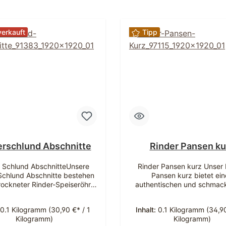
erkauft
Tipp
erschlund Abschnitte
Rinder Pansen ku
r Schlund AbschnitteUnsere
Rinder Pansen kurz Unser 
Schlund Abschnitte bestehen
Pansen kurz bietet ein
rockneter Rinder-Speiseröhre
authentischen und schmac
en einen harten Kauartikel mit
Kauspaß für Hunde aller Gr
protein bei nur 10% Rohfett.
allen Vorteilen seiner
0.1 Kilogramm
(30,90 €* / 1
Inhalt:
0.1 Kilogramm
(34,90
und-Abschnitte sind auch als
Naturbelassenheit. Die han
Kilogramm)
Kilogramm)
sch bekannt und bestehen aus
kurze Form von 10-15cm ma