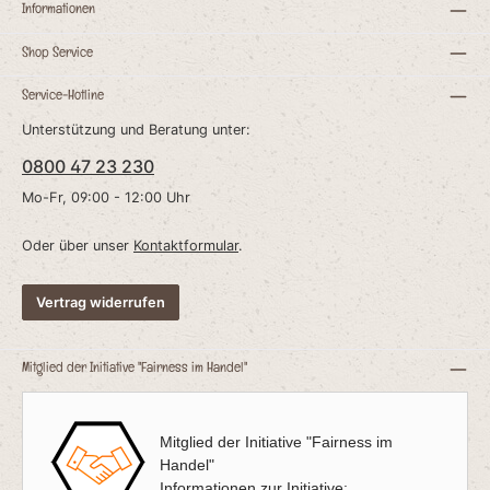
e
Informationen
Shop Service
r
Service-Hotline
e
t
Unterstützung und Beratung unter:
e
0800 47 23 230
Mo-Fr, 09:00 - 12:00 Uhr
n:
Oder über unser
Kontaktformular
.
H
Vertrag widerrufen
,
e
r
Mitglied der Initiative "Fairness im Handel"
Mitglied der Initiative "Fairness im
g
Handel"
Informationen zur Initiative: