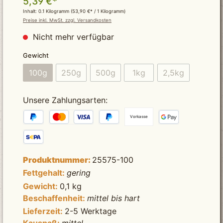
5,39 €*
Inhalt:
0.1 Kilogramm
(53,90 €* / 1 Kilogramm)
Preise inkl. MwSt. zzgl. Versandkosten
Nicht mehr verfügbar
auswählen
Gewicht
100g
250g
500g
1kg
2,5kg
(Diese Option ist zurzeit nicht verfügbar.)
(Diese Option ist zurzeit nicht verfügbar.)
(Diese Option ist zurzeit nicht verfü
(Diese Option ist zurzeit n
(Diese Option is
Unsere Zahlungsarten:
Vorkasse
Produktnummer:
25575-100
Fettgehalt:
gering
Gewicht:
0,1 kg
Beschaffenheit:
mittel bis hart
Lieferzeit:
2-5 Werktage
Kauspaß:
mittel