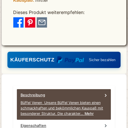
Dieses Produkt weiterempfehlen:
KÄUFERSCHUTZ
Sicher bezahlen
Beschreibung
Büffel Venen Unsere Büffel Venen bieten einen
schmackhaften und bekömmlichen Kauspaß mit
besonderer Struktur. Die charakter…
Mehr
Eigenschaften