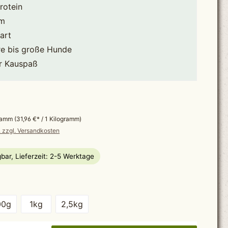
rotein
rm
art
re bis große Hunde
r Kauspaß
gramm
(31,96 €* / 1 Kilogramm)
. zzgl. Versandkosten
bar, Lieferzeit: 2-5 Werktage
wählen
00g
1kg
2,5kg