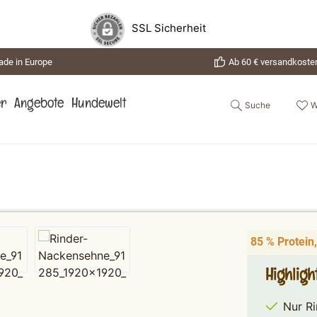
SSL Sicherheit
de in Europe
Ab 60 € versandkosten
Suche
W
er
Angebote
Hundewelt
85 % Protein,
Highlig
Nur R