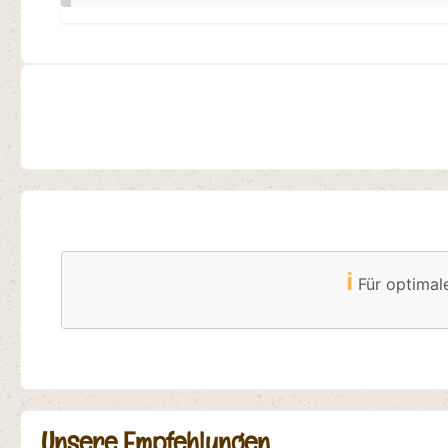
ℹ️
Für optimal
Unsere Empfehlungen