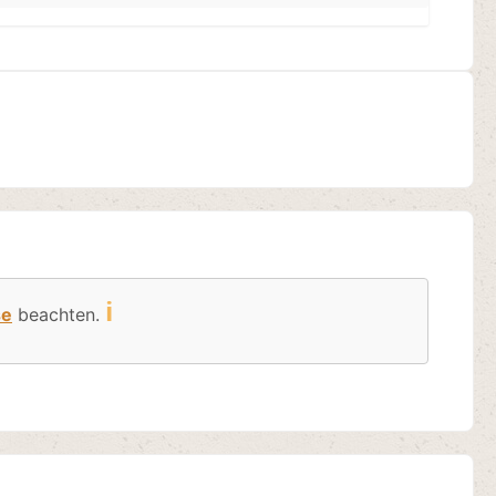
ℹ️
se
beachten.