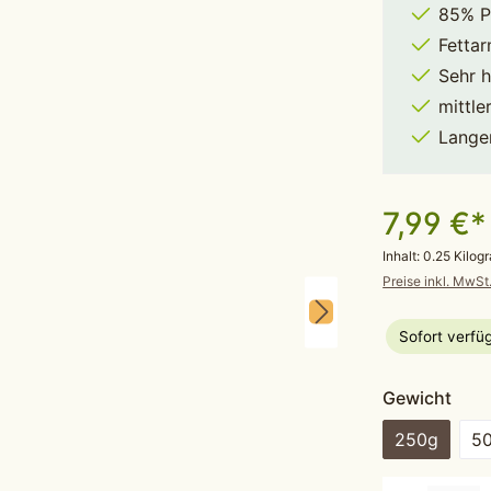
85% P
Fetta
Sehr h
mittle
Lange
7,99 €*
Inhalt:
0.25 Kilo
Preise inkl. MwSt
Sofort verfüg
aus
Gewicht
250g
5