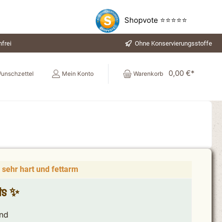
Shopvote ⭐⭐⭐⭐⭐
frei
Ohne Konservierungsstoffe
0,00 €*
unschzettel
Mein Konto
Warenkorb
 sehr hart und fettarm
hts ✨
ind