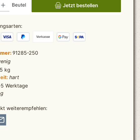
ib den gewünschten Wert ein oder benutze die Schaltflächen um die Anzahl zu erhö
Beutel
Jetzt bestellen
ngsarten:
Vorkasse
mmer:
91285-250
enig
25 kg
eit:
hart
-5 Werktage
ng
kt weiterempfehlen: