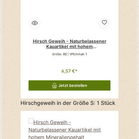
Hirsch Geweih - Naturbelassener
Kauartikel mit hohem
Mineraliengehalt
Größe:
XS
| VPE/Inhalt:
1
6,57 €*
Jetzt bestellen
Produktgalerie überspringen
Hirschgeweih in der Größe S: 1 Stück