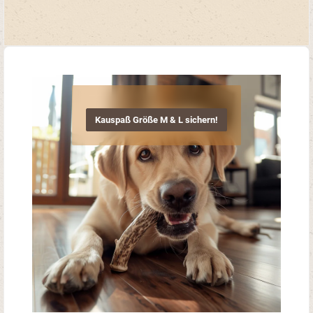
Chemie: Keine Konservierungsstoffe oder
künstliche ZusätzeGeruchsneutral:
Angenehm für Hund und Halter sowie für
Innen geeignetLanger & intensiver
Kauvorgang: Ideal für lange
BeschäftigungXSSMLXLXXLGiantca. 25-
50gca. 50-80gca. 80-120gca. 120-
160gca. 160-250gca. 250-399gab
400gz.B. Chihuahuaz.B.
Spaniel,Beaglez.B. Kleiner Münsterländer
z.B. Golden Retrieverz.B. Berner
Sennenhund z.B. Deutsche Doggez.B.
Deerhound, Pyrenäenhund Beschreibung
Kauspaß Größe M & L sichern!
Breite: variabel, je nach GrößeLänge:
variabel, je nach GrößeGewicht: siehe
Größenangaben untenGeruch:
keinerBeschaffenheit: robust und
hartKauspaß: langohne
Konservierungsstoffe Zusammensetzung
100% reines Hirschgeweih
WissenswertesDie Kombination aus
hohem Calcium-Gehalt und der harten
Konsistenz macht dieses Produkt zu
einem lang anhaltenden KauartikelDieses
Produkt stellt ein Einzelfuttermittel für
Hunde dar. Bitte beachten: Da es sich um
Naturkauartikel handelt können Form,
Farbe, Größe und Gewicht sich
unterscheiden. Teilweise können sie auch
außerhalb der angegebenen Beschreibung
liegen.