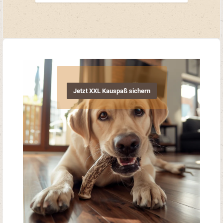
Chemie: Keine Konservierungsstoffe oder
künstliche ZusätzeGeruchsneutral:
Angenehm für Hund und Halter sowie für
Innen geeignetLanger & intensiver
Kauvorgang: Ideal für lange
BeschäftigungXSSMLXLXXLGiantca. 25-
50gca. 50-80gca. 80-120gca. 120-
160gca. 160-250gca. 250-399gab
400gz.B. Chihuahuaz.B.
Spaniel,Beaglez.B. Kleiner Münsterländer
z.B. Golden Retrieverz.B. Berner
Sennenhund z.B. Deutsche Doggez.B.
Deerhound, Pyrenäenhund Beschreibung
Jetzt XXL Kauspaß sichern
Breite: variabel, je nach GrößeLänge:
variabel, je nach GrößeGewicht: siehe
Größenangaben untenGeruch:
keinerBeschaffenheit: robust und
hartKauspaß: langohne
Konservierungsstoffe Zusammensetzung
100% reines Hirschgeweih
WissenswertesDie Kombination aus
hohem Calcium-Gehalt und der harten
Konsistenz macht dieses Produkt zu
einem lang anhaltenden KauartikelDieses
Produkt stellt ein Einzelfuttermittel für
Hunde dar. Bitte beachten: Da es sich um
Naturkauartikel handelt können Form,
Farbe, Größe und Gewicht sich
unterscheiden. Teilweise können sie auch
außerhalb der angegebenen Beschreibung
liegen.