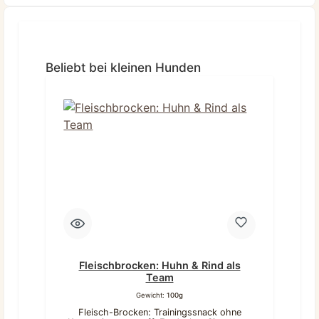
Produktgalerie überspringen
Beliebt bei kleinen Hunden
Fleischbrocken: Huhn & Rind als
Team
Gewicht:
100g
Fleisch-Brocken: Trainingssnack ohne