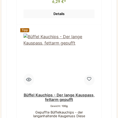
6,29 €*
Belohnung beim Training oder als kleiner
Snack für zwischendurch geeignet.Was
unsere Bockwurst Truthahn
ausmachtNatürlich & rein: 97%
Details
Truthahnfleisch, 3% Tapioka – sonst
nichts!Frei von Chemie: Keine
Konservierungsstoffe oder künstliche
ZusätzePerfekt portionierbar: Mittelharte
Tipp
Konsistenz, leicht zu brechenDezenter
Geruch: Angenehm für Hund und
HalterKurzer, aber genussvoller Kauspaß:
Ideal für zwischendurchBeschreibung
Länge: ca. 15 cmBreite: ca. 1,5 cmGeruch:
wenigGewicht (5 Stück): 105
gBeschaffenheit: mittelKauspaß:
kurzZusammensetzung Truthahn 97%,
Tapioka 3%, getrocknet Analytische
Bestandteile Rohprotein 51,3%Rohfett
28%Rohasche 3,1%Feuchtigkeit 9,0% Dieses
Produkt stellt ein Einzelfuttermittel für
Hunde dar.Bitte beachten: Da es sich um
Naturkauartikel handelt können Form,
Farbe, Größe und Gewicht sich
unterscheiden. Teilweise können sie auch
außerhalb der angegebenen Beschreibung
liegen.
Büffel Kauchips - Der lange Kauspass,
fettarm gepufft
Gewicht:
100g
Gepuffte Büffelkauchips - der
langanhaltende Kaugenuss Diese