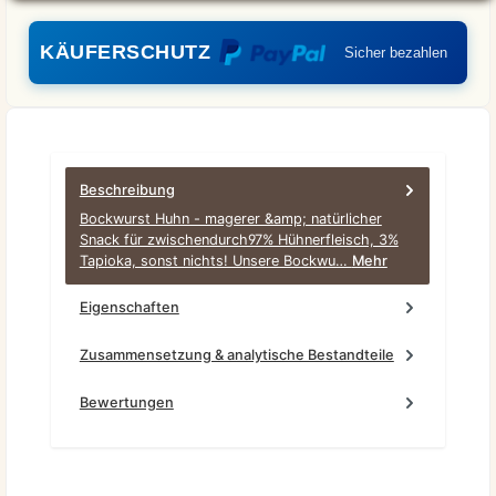
KÄUFERSCHUTZ
Sicher bezahlen
Beschreibung
Bockwurst Huhn - magerer &amp; natürlicher
Snack für zwischendurch97% Hühnerfleisch, 3%
Tapioka, sonst nichts! Unsere Bockwu…
Mehr
Eigenschaften
Zusammensetzung & analytische Bestandteile
Bewertungen