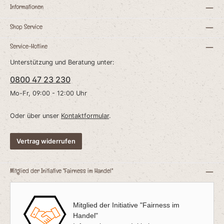
e
Informationen
Shop Service
r
Service-Hotline
e
t
Unterstützung und Beratung unter:
e
0800 47 23 230
Mo-Fr, 09:00 - 12:00 Uhr
n:
Oder über unser
Kontaktformular
.
H
Vertrag widerrufen
,
e
r
Mitglied der Initiative "Fairness im Handel"
Mitglied der Initiative "Fairness im
g
Handel"