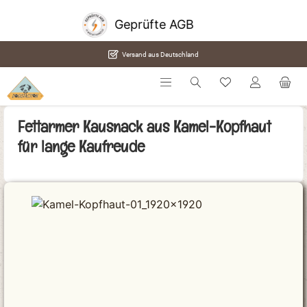
alt springen
SSL Sicherheit
Versand aus Deutschland
Fettarmer Kausnack aus Kamel-Kopfhaut
für lange Kaufreude
Bildergalerie überspringen