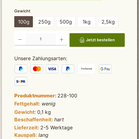
auswählen
Gewicht
100g
250g
500g
1kg
2,5kg
Produkt Anzahl: Gib den gewünschten Wert ein oder benutze die Schaltflächen um die Anzah
Jetzt bestellen
Unsere Zahlungsarten:
Vorkasse
Produktnummer:
228-100
Fettgehalt:
wenig
Gewicht:
0,1 kg
Beschaffenheit:
hart
Lieferzeit:
2-5 Werktage
Kauspaß:
lang