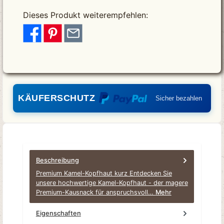
Dieses Produkt weiterempfehlen:
KÄUFERSCHUTZ
Sicher bezahlen
Beschreibung
Premium Kamel-Kopfhaut kurz Entdecken Sie
unsere hochwertige Kamel-Kopfhaut - der magere
Premium-Kausnack für anspruchsvoll…
Mehr
Eigenschaften