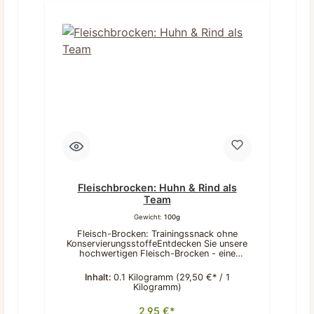
Fleischbrocken: Huhn & Rind als
Team
Gewicht:
100g
Fleisch-Brocken: Trainingssnack ohne
KonservierungsstoffeEntdecken Sie unsere
hochwertigen Fleisch-Brocken - eine
ausgewogene Kombination aus saftigem
Hühner- und Rindfleisch, die von Hunden
Inhalt:
0.1 Kilogramm
(29,50 €* / 1
immer gerne angenommen wird. Durch
Kilogramm)
unsere sorgfältige Verarbeitung entstehen
besonders schmackhafte und handliche
2,95 €*
Leckerlis in bester Qualität. Diese