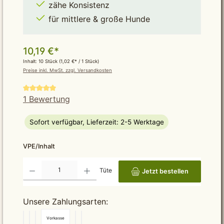
zähe Konsistenz
für mittlere & große Hunde
10,19 €*
Inhalt:
10 Stück
(1,02 €* / 1 Stück)
Preise inkl. MwSt. zzgl. Versandkosten
Durchschnittliche Bewertung von 5 von 5 Sternen
1 Bewertung
Sofort verfügbar, Lieferzeit: 2-5 Werktage
auswählen
VPE/Inhalt
Produkt Anzahl: Gib den gewünschten Wert ein oder benutze die Schaltflächen um die Anzah
Tüte
Jetzt bestellen
Unsere Zahlungsarten:
Vorkasse