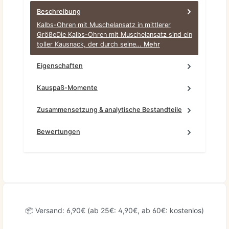
Beschreibung
Kalbs-Ohren mit Muschelansatz in mittlerer
GrößeDie Kalbs-Ohren mit Muschelansatz sind ein
toller Kausnack, der durch seine…
Mehr
Eigenschaften
Kauspaß-Momente
Zusammensetzung & analytische Bestandteile
Bewertungen
📦 Versand: 6,90€ (ab 25€: 4,90€, ab 60€: kostenlos)