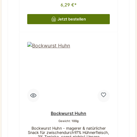
lecker, sondern auch perfekt portionierbar.
Beschreibung liegen.
6,29 €*
Dank ihrer mittelharten Konsistenz kannst
du sie einfach in kleinere Stücke brechen –
ideal für das Training oder als liebevolle
Belohnung zwischendurch.Was unsere
Jetzt bestellen
Bockwurst Ente ausmacht:Natürlich & rein:
97% Entenfleisch, 3% Tapioka – sonst
nichts!Frei von Chemie: Keine
Konservierungsstoffe oder künstliche
Zusätze.Perfekt portionierbar: Mittelharte
Konsistenz, leicht zu brechen.Dezenter
Geruch: Angenehm für Hund und
Halter.Kurzer, aber genussvoller Kauspaß:
Ideal für
zwischendurch.BeschreibungLänge: ca 15
cmBreite: ca 1,5 cmGeruch: wenig Gewicht
(5 Stück): 105 g Beschaffenheit:
mittelKauspaß: kurzZusammensetzung:Ente
97%, Tapioka 3%, getrocknetAnalytische
Bestandteile:Rohprotein 52,1%Rohfett
26,6%Rohasche 3,6%Feuchtigkeit 8,7%
Dieses Produkt stellt ein Einzelfuttermittel
für Hunde dar.Bitte beachten:Da es sich um
Naturkauartikel handelt können Form,
Farbe, Größe und Gewicht sich
unterscheiden. Teilweise können sie auch
außerhalb der angegebenen Beschreibung
Bockwurst Huhn
liegen.
Gewicht:
100g
Bockwurst Huhn - magerer & natürlicher
Snack für zwischendurch97% Hühnerfleisch,
3% Tapioka, sonst nichts! Unsere