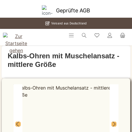
alt springen
Geprüfte AGB
Versand aus Deutschland
Kalbs-Ohren mit Muschelansatz -
mittlere Größe
Bildergalerie überspringen