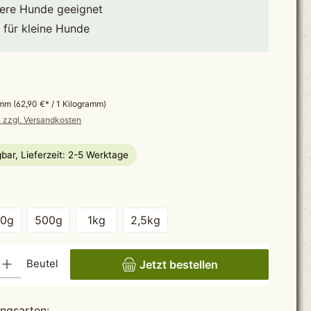
tere Hunde geeignet
r für kleine Hunde
*
ramm
(62,90 €* / 1 Kilogramm)
. zzgl. Versandkosten
bar, Lieferzeit: 2-5 Werktage
wählen
50g
500g
1kg
2,5kg
ib den gewünschten Wert ein oder benutze die Schaltflächen um die Anzahl zu erhö
Beutel
Jetzt bestellen
ngsarten: