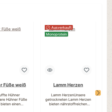
Ausverkauft
Monoprotein
r Füße weiß
Lamm Herzen
B
ffte Hühner
Lamm HerzenUnsere
ere Hühner Füße
getrockneten Lamm Herzen
 bieten einen
bieten nährstoffreichen
B
rgewöhnlich
Kauspaß aus reinem