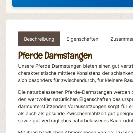
Beschreibung
Eigenschaften
Zusammens
Pferde Darmstangen
Unsere Pferde Darmstangen bieten einen gut verträ
charakteristische mittlere Konsistenz der schlank
sich besonders für zwischendurch, für kleinere R
Die naturbelassenen Pferde-Darmstangen werden oh
den wertvollen natürlichen Eigenschaften des urs
darmunterstützenden Voraussetzungen sorgt für ei
als auch als gesunde Zwischenmahlzeit gut geeigne
sowie gut verträgliches naturbelassenes Kauproduk
Mit ihren handlichen Abmessungen von ca. 12-14cm