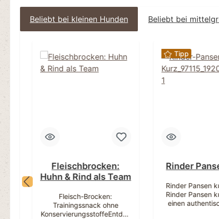
Beliebt bei kleinen Hunden
Beliebt bei mittel
Produktgalerie überspringen
Tipp
ll
Fleischbrocken:
Rinder Pans
Huhn & Rind als Team
re
Rinder Pansen k
en
Rinder Pansen ku
Fleisch-Brocken:
ür
einen authentis
Trainingssnack ohne
t
schmackhaften K
KonservierungsstoffeEntdec
/ 1