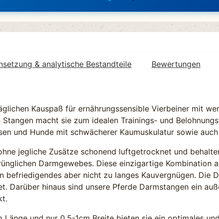
etzung & analytische Bestandteile
Bewertungen
glichen Kauspaß für ernährungssensible Vierbeiner mit wer
en Stangen macht sie zum idealen Trainings- und Belohnungs
assen und Hunde mit schwächerer Kaumuskulatur sowie auch
ne jegliche Zusätze schonend luftgetrocknet und behalten 
prünglichen Darmgewebes. Diese einzigartige Kombination a
n befriedigendes aber nicht zu langes Kauvergnügen. Die 
t. Darüber hinaus sind unsere Pferde Darmstangen ein auße
t.
 Länge und nur 0,5-1cm Breite bieten sie ein optimales un