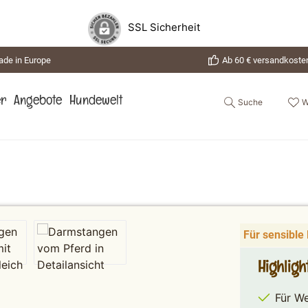
SSL Sicherheit
de in Europe
Ab 60 € versandkosten
Suche
W
er
Angebote
Hundewelt
Für sensible
Highlig
Für W