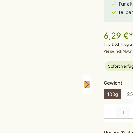
Für äl
teilba
6,29 €
Inhalt:
0.1 Kilog
Preise inkl. MwSt
Sofort verfüg
aus
Gewicht
100g
2
Produkt Anzahl: G
Unsere Zahlu