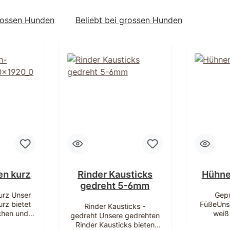
grossen Hunden
Beliebt bei grossen Hunden
en kurz
Rinder Kausticks
Hühne
gedreht 5-6mm
urz Unser
Gepu
rz bietet
FüßeUns
Rinder Kausticks -
chen und
weiß
gedreht Unsere gedrehten
auspaß für
auße
Rinder Kausticks bieten