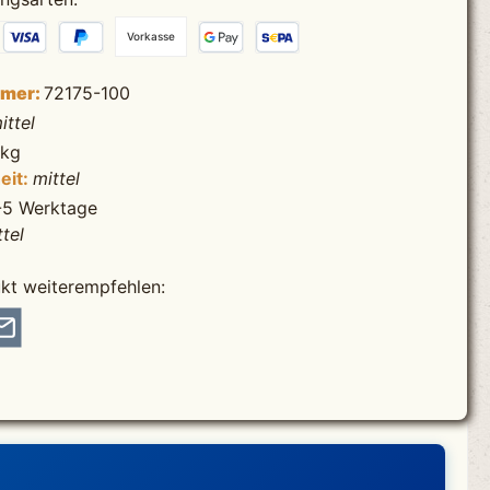
Vorkasse
mmer:
72175-100
ittel
 kg
eit:
mittel
-5 Werktage
ttel
kt weiterempfehlen: