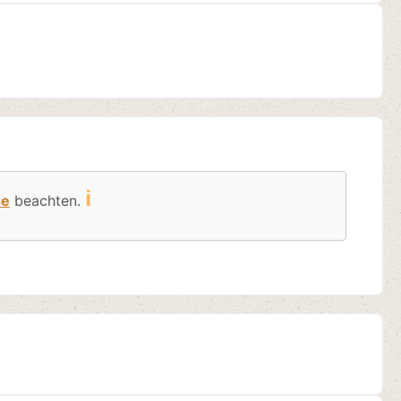
ℹ️
se
beachten.