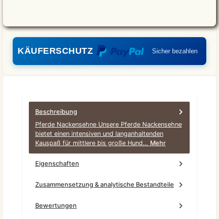
KÄUFERSCHUTZ
Sicher bezahlen
Beschreibung
Pferde Nackensehne Unsere Pferde Nackensehne
bietet einen intensiven und langanhaltenden
Kauspaß für mittlere bis große Hund…
Mehr
Eigenschaften
Zusammensetzung & analytische Bestandteile
Bewertungen