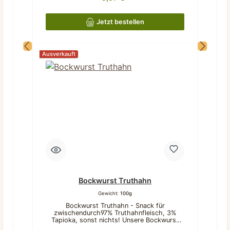
zwischendurch geeignet.Was unsere
Bockwurst Rind ausmachtNaturbelassen &
rein: 97% Rinderfleisch, 3% Tapioka – sonst
Jetzt bestellen
nichts!Frei von Chemie: Keine
Konservierungsstoffe oder künstliche
ZusätzePerfekt portionierbar: Mittelharte
Konsistenz, leicht zu brechenDezenter
Ausverkauft
Geruch: Angenehm für Hund und
HalterKurzer, aber genussvoller Kauspaß:
Ideal für zwischendurchBeschreibung
Länge: ca. 15 cmBreite: ca. 1,5 cmGeruch:
wenigGewicht (5 Stück): 105
gBeschaffenheit: mittelKauspaß:
kurzZusammensetzung Rind 97%, Tapioka
3%, getrocknet Analytische Bestandteile
Rohprotein 58,1%Rohfett 22,4%Rohasche
2,3%Feuchtigkeit 7,2% Dieses Produkt stellt
ein Einzelfuttermittel für Hunde dar.Bitte
beachten: Da es sich um Naturkauartikel
handelt können Form, Farbe, Größe und
Gewicht sich unterscheiden. Teilweise
können sie auch außerhalb der angegebenen
Beschreibung liegen.
Bockwurst Truthahn
Gewicht:
100g
Bockwurst Truthahn - Snack für
zwischendurch97% Truthahnfleisch, 3%
Tapioka, sonst nichts! Unsere Bockwurst
Truthahn ist der ideale Leckerbissen für alle