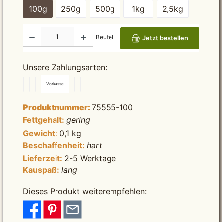
100g
250g
500g
1kg
2,5kg
Produkt Anzahl: Gib den gewünschten Wert ein oder benutze die Schaltflächen um die Anzah
Beutel
Jetzt bestellen
Unsere Zahlungsarten:
Vorkasse
Produktnummer:
75555-100
Fettgehalt:
gering
Gewicht:
0,1 kg
Beschaffenheit:
hart
Lieferzeit:
2-5 Werktage
Kauspaß:
lang
Dieses Produkt weiterempfehlen: