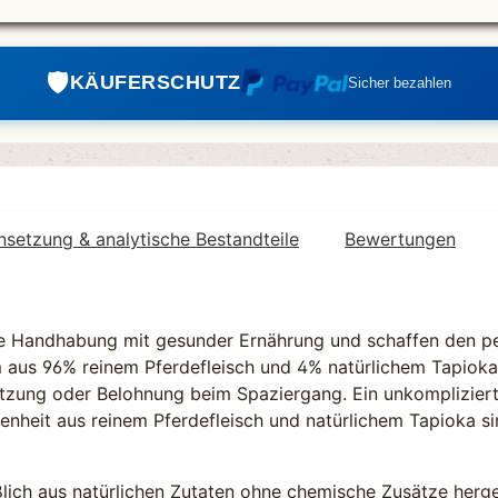
🛡️️
KÄUFERSCHUTZ
Sicher bezahlen
etzung & analytische Bestandteile
Bewertungen
he Handhabung mit gesunder Ernährung und schaffen den pe
 aus 96% reinem Pferdefleisch und 4% natürlichem Tapioka ü
ützung oder Belohnung beim Spaziergang. Ein unkomplizier
senheit aus reinem Pferdefleisch und natürlichem Tapioka si
ßlich aus natürlichen Zutaten ohne chemische Zusätze herge