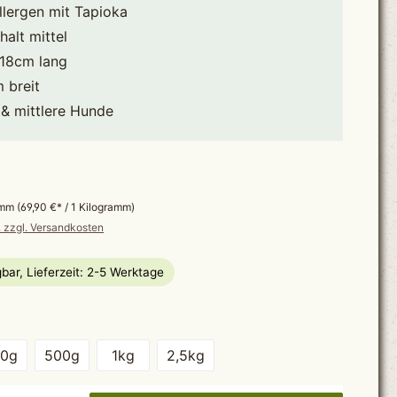
llergen mit Tapioka
halt mittel
-18cm lang
 breit
 & mittlere Hunde
*
ramm
(69,90 €* / 1 Kilogramm)
. zzgl. Versandkosten
bar, Lieferzeit: 2-5 Werktage
wählen
50g
500g
1kg
2,5kg