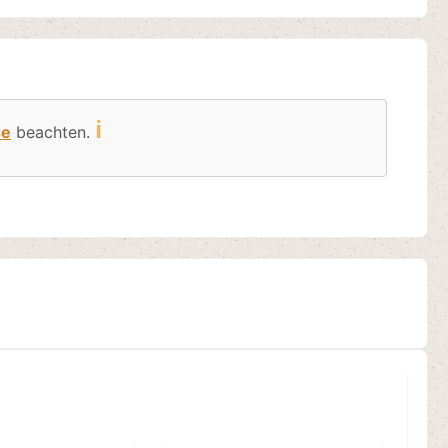
ℹ️
se
beachten.