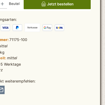
ib den gewünschten Wert ein oder benutze die Schaltflächen um die Anzahl zu erhö
Beutel
Jetzt bestellen
ngsarten:
Vorkasse
mmer:
71175-100
ittel
 kg
eit:
mittel
-5 Werktage
rz
kt weiterempfehlen: