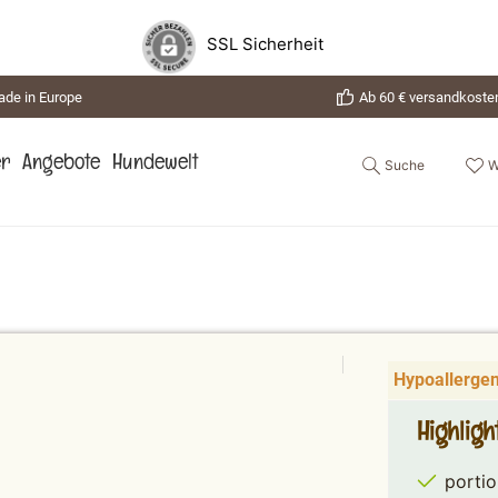
SSL Sicherheit
de in Europe
Ab 60 € versandkosten
Suche
W
er
Angebote
Hundewelt
Hypoallergen,
Highlig
portio