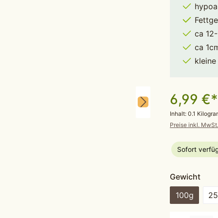
hypoa
Fettge
ca 12
ca 1cm
kleine
6,99 €
Inhalt:
0.1 Kilog
Preise inkl. MwSt
Sofort verfüg
aus
Gewicht
100g
2