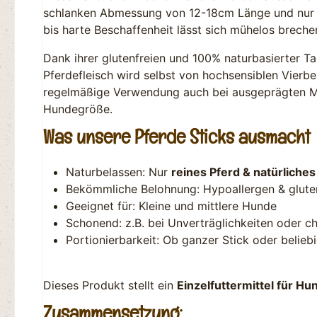
schlanken Abmessung von 12-18cm Länge und nur 1c
bis harte Beschaffenheit lässt sich mühelos brech
Dank ihrer glutenfreien und 100% naturbasierter T
Pferdefleisch wird selbst von hochsensiblen Vierbe
regelmäßige Verwendung auch bei ausgeprägten Mag
Hundegröße.
Was unsere Pferde Sticks ausmacht
Naturbelassen: Nur
reines Pferd & natürliches
Bekömmliche Belohnung: Hypoallergen & gluten
Geeignet für: Kleine und mittlere Hunde
Schonend: z.B. bei Unverträglichkeiten oder 
Portionierbarkeit: Ob ganzer Stick oder belieb
Dieses Produkt stellt ein
Einzelfuttermittel für Hu
Zusammensetzung: