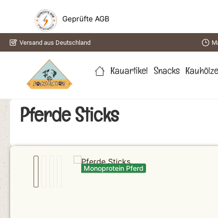
springen
Zur Hauptnavigation springen
Geprüfte AGB
Versand aus Deutschland
Ma
Kauartikel
Snacks
Kauhölz
Pferde Sticks
Bildergalerie überspringen
Monoprotein Pferd