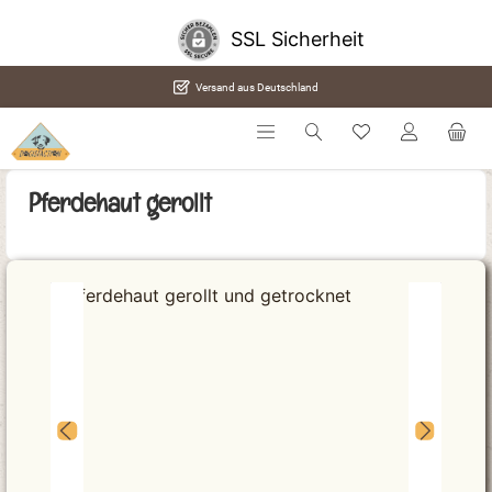
alt springen
SSL Sicherheit
Versand aus Deutschland
Pferdehaut gerollt
Bildergalerie überspringen