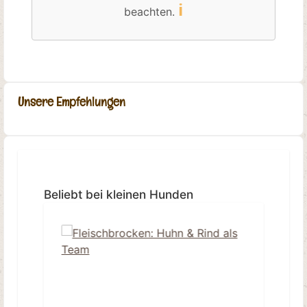
ℹ️
beachten.
Unsere Empfehlungen
Produktgalerie überspringen
Beliebt bei kleinen Hunden
Ti