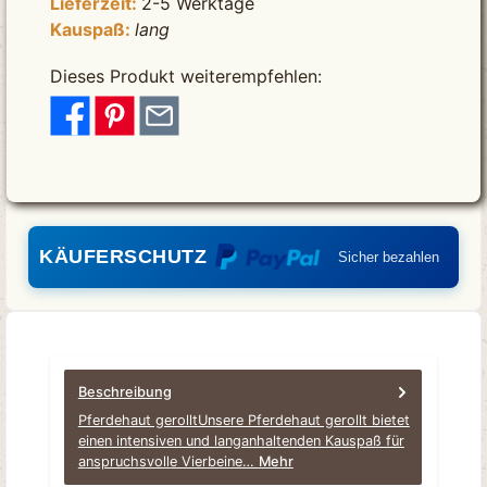
Lieferzeit:
2-5 Werktage
Kauspaß:
lang
Dieses Produkt weiterempfehlen:
KÄUFERSCHUTZ
Sicher bezahlen
Beschreibung
Pferdehaut gerolltUnsere Pferdehaut gerollt bietet
einen intensiven und langanhaltenden Kauspaß für
anspruchsvolle Vierbeine…
Mehr