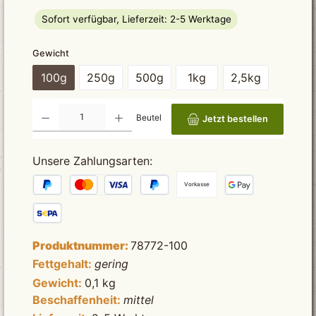
Sofort verfügbar, Lieferzeit: 2-5 Werktage
auswählen
Gewicht
100g
250g
500g
1kg
2,5kg
Produkt Anzahl: Gib den gewünschten Wert ein oder benutze die Schaltflächen um die Anzah
Beutel
Jetzt bestellen
Unsere Zahlungsarten:
Vorkasse
Produktnummer:
78772-100
Fettgehalt:
gering
Gewicht:
0,1 kg
Beschaffenheit:
mittel