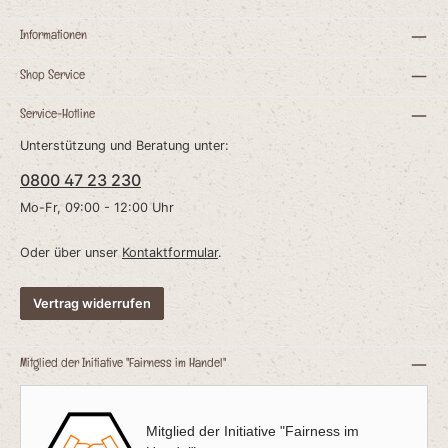
n
e
Informationen
Shop Service
r
Service-Hotline
e
t
Unterstützung und Beratung unter:
e
0800 47 23 230
Mo-Fr, 09:00 - 12:00 Uhr
n:
Oder über unser
Kontaktformular
.
H
Vertrag widerrufen
,
e
r
Mitglied der Initiative "Fairness im Handel"
Mitglied der Initiative "Fairness im
g