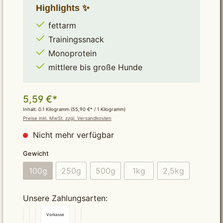
Highlights ✨
fettarm
Trainingssnack
Monoprotein
mittlere bis große Hunde
5,59 €*
Inhalt:
0.1 Kilogramm
(55,90 €* / 1 Kilogramm)
Preise inkl. MwSt. zzgl. Versandkosten
Nicht mehr verfügbar
auswählen
Gewicht
100g
250g
500g
1kg
2,5kg
(Diese Option ist zurzeit nicht verfügbar.)
(Diese Option ist zurzeit nicht verfügbar.)
(Diese Option ist zurzeit nicht verfü
(Diese Option ist zurzeit n
(Diese Option is
Unsere Zahlungsarten:
Vorkasse