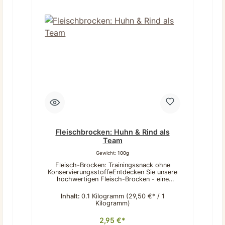
Fleischbrocken: Huhn & Rind als
Team
Gewicht:
100g
Fleisch-Brocken: Trainingssnack ohne
KonservierungsstoffeEntdecken Sie unsere
hochwertigen Fleisch-Brocken - eine
ausgewogene Kombination aus saftigem
Hühner- und Rindfleisch, die von Hunden
Inhalt:
0.1 Kilogramm
(29,50 €* / 1
immer gerne angenommen wird. Durch
Kilogramm)
unsere sorgfältige Verarbeitung entstehen
besonders schmackhafte und handliche
2,95 €*
Leckerlis in bester Qualität. Diese