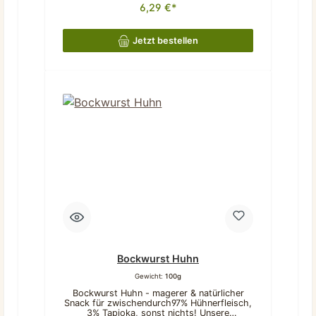
Beschreibung liegen.
6,29 €*
Dank ihrer mittelharten Konsistenz kannst
du sie einfach in kleinere Stücke brechen –
ideal für das Training oder als liebevolle
Belohnung zwischendurch.Was unsere
Jetzt bestellen
Bockwurst Ente ausmacht:Natürlich & rein:
97% Entenfleisch, 3% Tapioka – sonst
nichts!Frei von Chemie: Keine
Konservierungsstoffe oder künstliche
Zusätze.Perfekt portionierbar: Mittelharte
Konsistenz, leicht zu brechen.Dezenter
Geruch: Angenehm für Hund und
Halter.Kurzer, aber genussvoller Kauspaß:
Ideal für
zwischendurch.BeschreibungLänge: ca 15
cmBreite: ca 1,5 cmGeruch: wenig Gewicht
(5 Stück): 105 g Beschaffenheit:
mittelKauspaß: kurzZusammensetzung:Ente
97%, Tapioka 3%, getrocknetAnalytische
Bestandteile:Rohprotein 52,1%Rohfett
26,6%Rohasche 3,6%Feuchtigkeit 8,7%
Dieses Produkt stellt ein Einzelfuttermittel
für Hunde dar.Bitte beachten:Da es sich um
Naturkauartikel handelt können Form,
Farbe, Größe und Gewicht sich
unterscheiden. Teilweise können sie auch
außerhalb der angegebenen Beschreibung
Bockwurst Huhn
liegen.
Gewicht:
100g
Bockwurst Huhn - magerer & natürlicher
Snack für zwischendurch97% Hühnerfleisch,
3% Tapioka, sonst nichts! Unsere