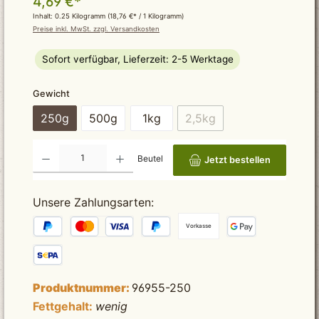
4,69 €*
Inhalt:
0.25 Kilogramm
(18,76 €* / 1 Kilogramm)
Preise inkl. MwSt. zzgl. Versandkosten
Sofort verfügbar, Lieferzeit: 2-5 Werktage
auswählen
Gewicht
250g
500g
1kg
2,5kg
(Diese Option ist zurzeit 
Produkt Anzahl: Gib den gewünschten Wert ein oder benutze die Schaltflächen um die Anzah
Beutel
Jetzt bestellen
Unsere Zahlungsarten:
Vorkasse
Produktnummer:
96955-250
Fettgehalt:
wenig