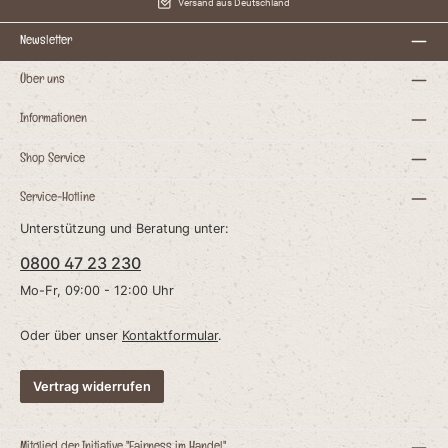
Versand aus Deutschland
Form, Farbe, Größe und Gewicht sich
unterscheiden. Teilweise können sie auch
r
außerhalb der angegebenen Beschreibung
Newsletter
liegen. Die Bilder sind nur beschreibend und
das Produkt kann vom Bild abweichen.
t
Über uns
m
n
Informationen
Shop Service
r
Service-Hotline
he
ie
Unterstützung und Beratung unter:
0800 47 23 230
el
Mo-Fr, 09:00 - 12:00 Uhr
Oder über unser
Kontaktformular
.
H
Vertrag widerrufen
t
d
ie
nd