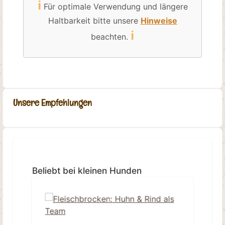
ℹ️
Für optimale Verwendung und längere
Haltbarkeit bitte unsere
Hinweise
ℹ️
beachten.
Unsere Empfehlungen
Produktgalerie überspringen
Beliebt bei kleinen Hunden
Ti