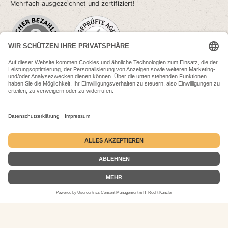
Mehrfach ausgezeichnet und zertifiziert!
SEHR GUT
(4.89 / 5)
aus
15
Bewertungen bei: google.com, shopvote.de ⓘ
Informationen zur Echtheit der Bewertungen
* Alle Preise inkl. gesetzl. Mehrwertsteuer zzgl.
Versandkosten
und ggf.