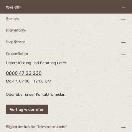
–
unsere Aorta vom Pferd ausmachtFrei von
Chemie: Nur Pferd und sonst
Newsletter
nichtsSchonende Herstellung: Langsame
TrockungsprozesseSchonend: z.B. bei
Unverträglichkeiten & AllergienVerwendung:
Über uns
:
Kleiner Snack für zwischendurchLänge: 10-
20cm Zusammensetzung: 100%
l
PferdAnalytische Bestandteile:Rohprotein
Informationen
79%, Rohfett 11%, Rohasche 4%,
%
Feuchtigkeit 6% Dieses Produkt stellt ein
t
Einzelfuttermittel für Hunde dar.
Shop Service
Wissenswertes Dieses Produkt weist einen
recht hohen Fettgehalt auf, von daher
Service-Hotline
empfiehlt es sich das Produkt draussen
oder nicht in Verbindung zu/mit Möbeln
Unterstützung und Beratung unter:
a
sowie Interieur und Kleidung zu geben.. Bitte
n
beachten: Da es sich um Naturkauartikel
0800 47 23 230
handelt können Form, Farbe, Größe und
Gewicht sich unterscheiden. Teilweise
g
können sie auch außerhalb der angegebenen
Mo-Fr, 09:00 - 12:00 Uhr
Beschreibung liegen.
Oder über unser
Kontaktformular
.
Vertrag widerrufen
Mitglied der Initiative "Fairness im Handel"