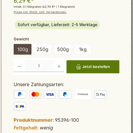
6,29 €*
Inhalt:
0.1 Kilogramm
(62,90 €* / 1 Kilogramm)
Preise inkl. MwSt. zzgl. Versandkosten
Sofort verfügbar, Lieferzeit: 2-5 Werktage
auswählen
Gewicht
100g
250g
500g
1kg
Produkt Anzahl: Gib den gewünschten Wert ein oder benutze die Schaltflächen um die Anzah
Jetzt bestellen
Unsere Zahlungsarten:
Vorkasse
Produktnummer:
95396-100
Fettgehalt:
wenig